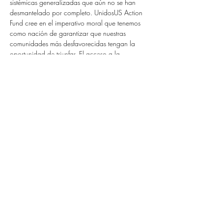
sistémicas generalizadas que aún no se han 
desmantelado por completo. UnidosUS Action 
Fund cree en el imperativo moral que tenemos 
como nación de garantizar que nuestras 
comunidades más desfavorecidas tengan la 
oportunidad de triunfar. El acceso a la 
educación y a las oportunidades de empleo 
son fundamentales para alcanzar ese objetivo, 
y su limitación afectará negativamente a todo 
Previous
Next
el país".
CONTACT INFORMATION
Phone:
202-785-1670
info@unidosusaf.org
1126 16th St. NW Suite 600
Washington, DC 20036
FIND OUT MORE