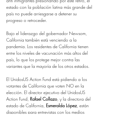
anti inmigrantes presionando por este retiro, el 
estado con la población latina más grande del 
país no puede arriesgarse a detener su 
progreso o retroceder.
Bajo el liderazgo del gobernador Newsom, 
California también está venciendo a la 
pandemia. Los residentes de California tienen 
entre los niveles de vacunación más altos del 
país, lo que los protege mejor contra las 
variantes que la mayoría de los otros estados.
El UnidosUS Action Fund está pidiendo a los 
votantes de California que voten NO en la 
elección. El director ejecutivo del UnidosUS 
Action Fund, 
Rafael Collazo
, y la directora del 
estado de California, 
Esmeralda López
, están 
disponibles para entrevistas con los medios 
sobre el respaldo.
###